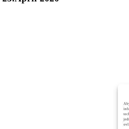
Aby
inf
tec
jed
ovl