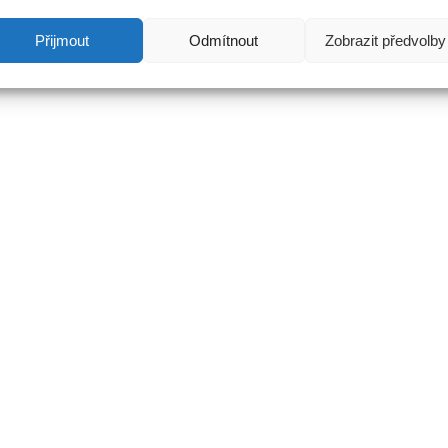
Přijmout
Odmítnout
Zobrazit předvolby