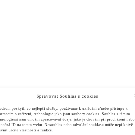
Spravovat Souhlas s cookies
chom poskytli co nejlepší služby, používáme k ukládání a/nebo přístupu k
ormacím o zařízení, technologie jako jsou soubory cookies. Souhlas s těmito
hnologiemi nám umožní zpracovávat údaje, jako je chování při procházení nebo
inečná ID na tomto webu. Nesouhlas nebo odvolání souhlasu může nepříznivě
ivnit určité vlastnosti a funkce.